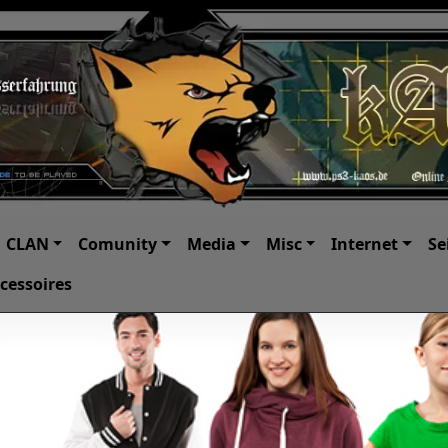
CLAN
Comunity
Media
Misc
Internet
Se
cessoires