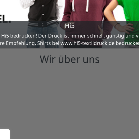
Hi5
i Hi5 bedru­cken! Der Druck ist immer schnell, güns­tig und v
­re Emp­feh­lung, Shirts bei www.hi5-textildruck.de bedru­cke
Wir über uns