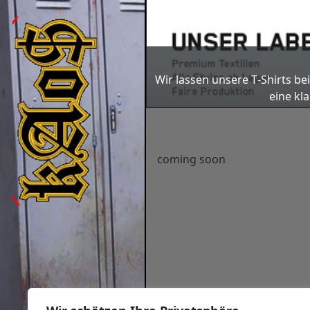
Previous
Wir las­sen unse­re T‑Shirts be
eine kla
coming soon