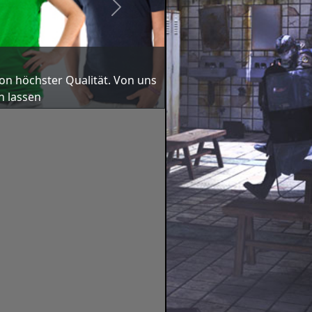
Next
on höchs­ter Qua­li­tät. Von uns
n las­sen