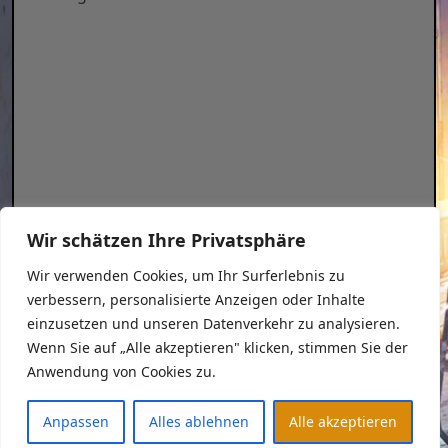
Wir schätzen Ihre Privatsphäre
Wir verwenden Cookies, um Ihr Surferlebnis zu
verbessern, personalisierte Anzeigen oder Inhalte
Datenschutzerklärung
einzusetzen und unseren Datenverkehr zu analysieren.
Impressum
Wenn Sie auf „Alle akzeptieren" klicken, stimmen Sie der
Anwendung von Cookies zu.
Copyright © 2026
Anpassen
Alles ablehnen
Alle akzeptieren
kAo$
-
k
aotische
A
mateure
o
hne
$
chiesserfahrung