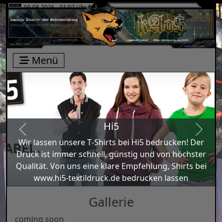
09.08.2026 - 01:07 Uhr
Menü
Hi5
Previous
Next
Wir las­sen unse­re T‑Shirts bei Hi5 bedru­cken! Der
Druck ist immer schnell, güns­tig und von höchs­ter
Qua­li­tät. Von uns eine kla­re Emp­feh­lung, Shirts bei
www.hi5-textildruck.de bedru­cken las­sen
Gallerie
coming soon