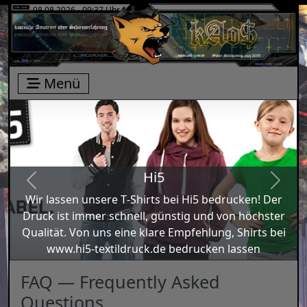
08.08.2026 - 09:37 Uhr
Menü
Hi5
Previous
Next
Wir las­sen unse­re T‑Shirts bei Hi5 bedru­cken! Der
Druck ist immer schnell, güns­tig und von höchs­ter
Qua­li­tät. Von uns eine kla­re Emp­feh­lung, Shirts bei
www.hi5-textildruck.de bedru­cken las­sen
FAQ — Frequently Asked
Questions