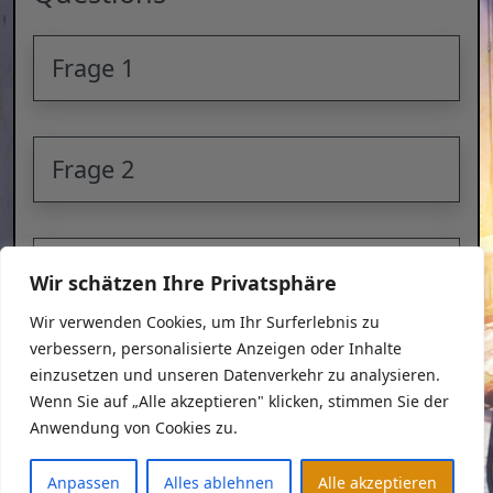
Frage 1
Frage 2
Frage 3
Wir schätzen Ihre Privatsphäre
Wir verwenden Cookies, um Ihr Surferlebnis zu
verbessern, personalisierte Anzeigen oder Inhalte
Datenschutzerklärung
einzusetzen und unseren Datenverkehr zu analysieren.
Impressum
Wenn Sie auf „Alle akzeptieren" klicken, stimmen Sie der
Anwendung von Cookies zu.
Copyright © 2026
Anpassen
Alles ablehnen
Alle akzeptieren