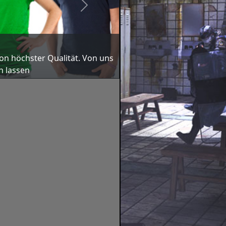
Next
on höchs­ter Qua­li­tät. Von uns
n las­sen