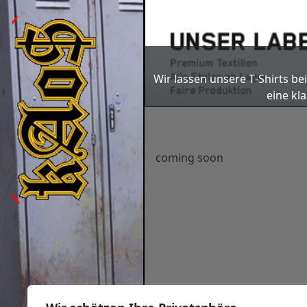
Previous
Wir las­sen unse­re T‑Shirts be
eine kla
coming soon