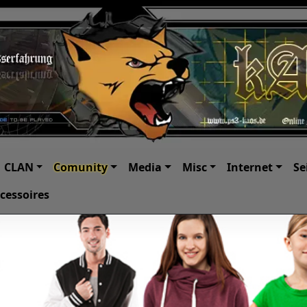
CLAN
Comunity
Media
Misc
Internet
Se
cessoires