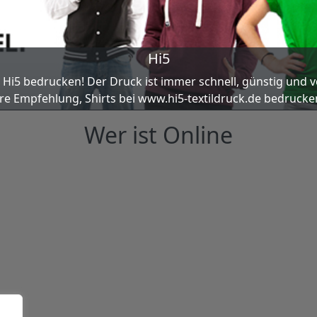
Hi5
i Hi5 bedru­cken! Der Druck ist immer schnell, güns­tig und v
­re Emp­feh­lung, Shirts bei www.hi5-textildruck.de bedru­cke
Wer ist Online