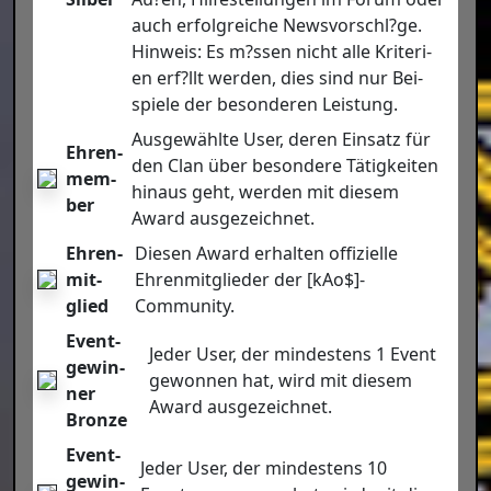
auch erfolg­rei­che Newsvorschl?ge.
Hin­weis: Es m?ssen nicht alle Kri­te­ri­
en erf?llt wer­den, dies sind nur Bei­
spie­le der beson­de­ren Leis­tung.
Aus­ge­wähl­te User, deren Ein­satz für
Ehren­
den Clan über beson­de­re Tätig­kei­ten
mem­
hin­aus geht, wer­den mit die­sem
ber
Award aus­ge­zeich­net.
Ehren­
Die­sen Award erhal­ten offi­zi­el­le
mit­
Ehren­mit­glie­der der [kAo$]-
glied
Community.
Event­
Jeder User, der min­des­tens 1 Event
ge­win­
gewon­nen hat, wird mit die­sem
ner
Award aus­ge­zeich­net.
Bron­ze
Event­
Jeder User, der min­des­tens 10
ge­win­