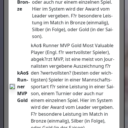
Bron­
oder auch nur einem ein­zel­nen Spiel.
ze
Hier im Sys­tem wird der Award vom
Lea­der ver­ge­ben. F?r beson­de­re Leis­
tung im Match in Bron­ze (ein­ma­lig),
Sil­ber (in Fol­ge), oder Gold (in der Sai­
son).
kAo$ Run­ner MVP Gold Most Valuable
Play­er (Engl. f?r wert­volls­ter Spie­ler),
abgek?rzt MVP, ist eine meist von Jour­
na­lis­ten ver­ge­be­ne Aus­zeich­nung f?r
kAo$
den ?wert­volls­ten? (bes­ten oder wich­
Run­
tigs­ten) Spie­ler in einer Mann­schafts­
ner
sport­art f?r sei­ne Leis­tung in einer Sai­
MVP
son, einem Tur­nier oder auch nur
Gold
einem ein­zel­nen Spiel. Hier im Sys­tem
wird der Award vom Lea­der ver­ge­ben.
F?r beson­de­re Leis­tung im Match in
Bron­ze (ein­ma­lig), Sil­ber (in Fol­ge),
oder Gold (in der Sai­son).