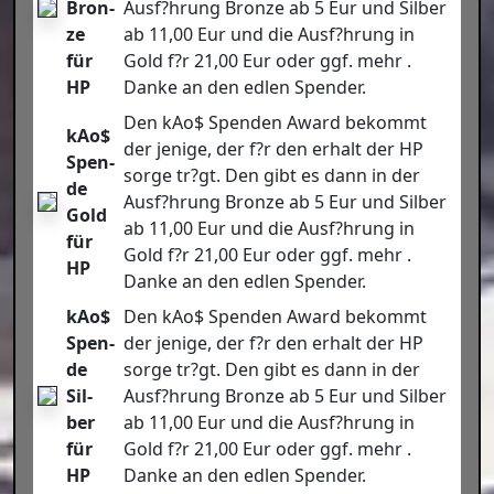
Bron­
Ausf?hrung Bron­ze ab 5 Eur und Sil­ber
ze
ab 11,00 Eur und die Ausf?hrung in
für
Gold f?r 21,00 Eur oder ggf. mehr .
HP
Dan­ke an den edlen Spen­der.
Den kAo$ Spen­den Award bekommt
kAo$
der jeni­ge, der f?r den erhalt der HP
Spen­
sor­ge tr?gt. Den gibt es dann in der
de
Ausf?hrung Bron­ze ab 5 Eur und Sil­ber
Gold
ab 11,00 Eur und die Ausf?hrung in
für
Gold f?r 21,00 Eur oder ggf. mehr .
HP
Dan­ke an den edlen Spen­der.
kAo$
Den kAo$ Spen­den Award bekommt
Spen­
der jeni­ge, der f?r den erhalt der HP
de
sor­ge tr?gt. Den gibt es dann in der
Sil­
Ausf?hrung Bron­ze ab 5 Eur und Sil­ber
ber
ab 11,00 Eur und die Ausf?hrung in
für
Gold f?r 21,00 Eur oder ggf. mehr .
HP
Dan­ke an den edlen Spen­der.