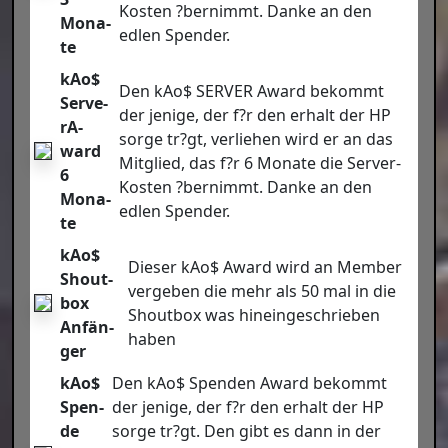
Kos­ten ?ber­nimmt. Dan­ke an den
Mona­
edlen Spen­der.
te
kAo$
Den kAo$ SERVER Award bekommt
Ser­ve­
der jeni­ge, der f?r den erhalt der HP
rA­
sor­ge tr?gt, ver­lie­hen wird er an das
ward
Mit­glied, das f?r 6 Mona­te die Ser­ver­
6
Kos­ten ?ber­nimmt. Dan­ke an den
Mona­
edlen Spen­der.
te
kAo$
Die­ser kAo$ Award wird an Mem­ber
Shout­
ver­ge­ben die mehr als 50 mal in die
box
Shout­box was hin­ein­ge­schrie­ben
Anfän­
haben
ger
kAo$
Den kAo$ Spen­den Award bekommt
Spen­
der jeni­ge, der f?r den erhalt der HP
de
sor­ge tr?gt. Den gibt es dann in der