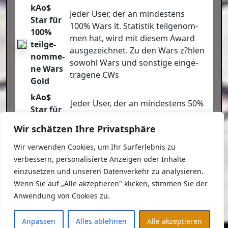
kAo$
Jeder User, der an min­des­tens
Star für
100% Wars lt. Sta­tis­tik teil­ge­nom­
100%
men hat, wird mit die­sem Award
teil­ge­
aus­ge­zeich­net. Zu den Wars z?hlen
nom­me­
sowohl Wars und sons­ti­ge ein­ge­
ne Wars
tra­ge­ne CWs
Gold
kAo$
Jeder User, der an min­des­tens 50%
Star für
Wars lt. Sta­tis­tik teil­ge­nom­men
50% teil­
hat, wird mit die­sem Award aus­ge­
Wir schätzen Ihre Privatsphäre
ge­nom­
zeich­net. Zu den Wars z?hlen
me­ne
Wir verwenden Cookies, um Ihr Surferlebnis zu
sowohl Wars und sons­ti­ge ein­ge­
Wars
verbessern, personalisierte Anzeigen oder Inhalte
tra­ge­ne CWs.
Bron­ze
einzusetzen und unseren Datenverkehr zu analysieren.
Wenn Sie auf „Alle akzeptieren" klicken, stimmen Sie der
kAo$
Jeder User, der an min­des­tens 75%
Anwendung von Cookies zu.
Star für
Wars lt. Sta­tis­tik teil­ge­nom­men
75% teil­
hat, wird mit die­sem Award aus­ge­
Anpassen
Alles ablehnen
Alle akzeptieren
ge­nom­