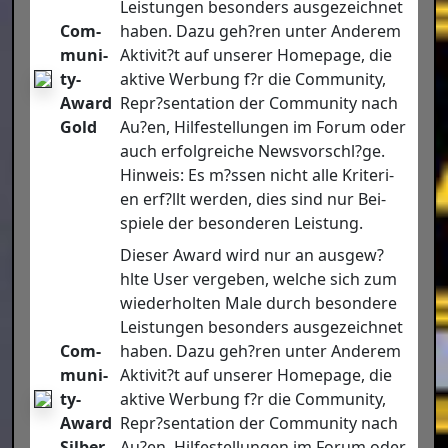
Leis­tun­gen beson­ders aus­ge­zeich­net
Com­
haben. Dazu geh?ren unter Ande­rem
mu­ni­
Aktivit?t auf unse­rer Home­page, die
ty-
akti­ve Wer­bung f?r die Com­mu­ni­ty,
Award
Repr?sentation der Com­mu­ni­ty nach
Gold
Au?en, Hil­fe­stel­lun­gen im Forum oder
auch erfolg­rei­che Newsvorschl?ge.
Hin­weis: Es m?ssen nicht alle Kri­te­ri­
en erf?llt wer­den, dies sind nur Bei­
spie­le der beson­de­ren Leis­tung.
Die­ser Award wird nur an ausgew?
hlte User ver­ge­ben, wel­che sich zum
wie­der­hol­ten Male durch beson­de­re
Leis­tun­gen beson­ders aus­ge­zeich­net
Com­
haben. Dazu geh?ren unter Ande­rem
mu­ni­
Aktivit?t auf unse­rer Home­page, die
ty-
akti­ve Wer­bung f?r die Com­mu­ni­ty,
Award
Repr?sentation der Com­mu­ni­ty nach
Sil­ber
Au?en, Hil­fe­stel­lun­gen im Forum oder