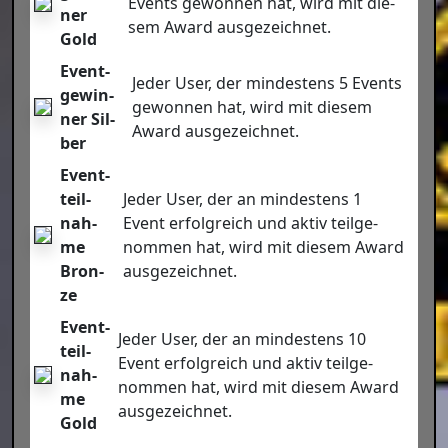
Events gewon­nen hat, wird mit die­
ner
sem Award aus­ge­zeich­net.
Gold
Event­
Jeder User, der min­des­tens 5 Events
ge­win­
gewon­nen hat, wird mit die­sem
ner Sil­
Award aus­ge­zeich­net.
ber
Event­
teil­
Jeder User, der an min­des­tens 1
nah­
Event erfolg­reich und aktiv teil­ge­
me
nom­men hat, wird mit die­sem Award
Bron­
aus­ge­zeich­net.
ze
Event­
Jeder User, der an min­des­tens 10
teil­
Event erfolg­reich und aktiv teil­ge­
nah­
nom­men hat, wird mit die­sem Award
me
aus­ge­zeich­net.
Gold