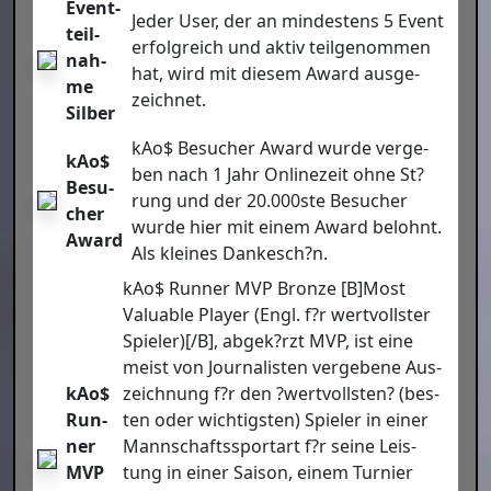
Event­
Jeder User, der an min­des­tens 5 Event
teil­
erfolg­reich und aktiv teil­ge­nom­men
nah­
hat, wird mit die­sem Award aus­ge­
me
zeich­net.
Sil­ber
kAo$ Besu­cher Award wur­de ver­ge­
kAo$
ben nach 1 Jahr Online­zeit ohne St?
Besu­
rung und der 20.000ste Besu­cher
cher
wur­de hier mit einem Award belohnt.
Award
Als klei­nes Dankesch?n.
kAo$ Run­ner MVP Bron­ze [B]Most
Valuable Play­er (Engl. f?r wert­volls­ter
Spieler)[/B], abgek?rzt MVP, ist eine
meist von Jour­na­lis­ten ver­ge­be­ne Aus­
kAo$
zeich­nung f?r den ?wert­volls­ten? (bes­
Run­
ten oder wich­tigs­ten) Spie­ler in einer
ner
Mann­schafts­sport­art f?r sei­ne Leis­
MVP
tung in einer Sai­son, einem Tur­nier