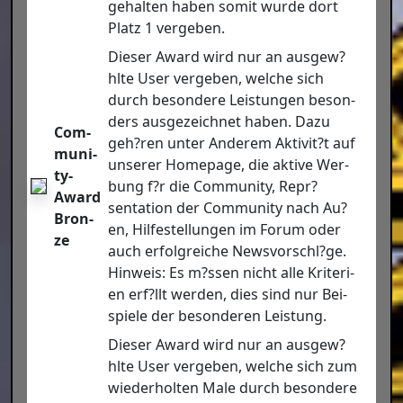
gehal­ten haben somit wur­de dort
Platz 1 ver­ge­ben.
Die­ser Award wird nur an ausgew?
hlte User ver­ge­ben, wel­che sich
durch beson­de­re Leis­tun­gen beson­
ders aus­ge­zeich­net haben. Dazu
Com­
geh?ren unter Ande­rem Aktivit?t auf
mu­ni­
unse­rer Home­page, die akti­ve Wer­
ty-
bung f?r die Com­mu­ni­ty, Repr?
Award
sentation der Com­mu­ni­ty nach Au?
Bron­
en, Hil­fe­stel­lun­gen im Forum oder
ze
auch erfolg­rei­che Newsvorschl?ge.
Hin­weis: Es m?ssen nicht alle Kri­te­ri­
en erf?llt wer­den, dies sind nur Bei­
spie­le der beson­de­ren Leis­tung.
Die­ser Award wird nur an ausgew?
hlte User ver­ge­ben, wel­che sich zum
wie­der­hol­ten Male durch beson­de­re