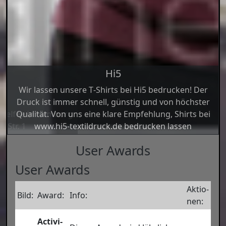
JuwelBox
Juwel­Box by Nadi­ne Yol­das Die Nagel­fee in Ham­burg
Baren­feld | Von-Sau­er-Str. 1
User Awards
User Awards
Aktio­
Bild:
Award:
Info:
nen:
Acti­vi­