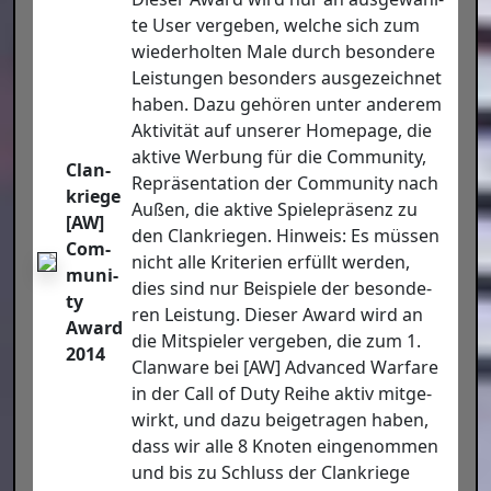
te User ver­ge­ben, wel­che sich zum
wie­der­hol­ten Male durch beson­de­re
Leis­tun­gen beson­ders aus­ge­zeich­net
haben. Dazu gehö­ren unter ande­rem
Akti­vi­tät auf unse­rer Home­page, die
akti­ve Wer­bung für die Com­mu­ni­ty,
Clan­
Reprä­sen­ta­ti­on der Com­mu­ni­ty nach
krie­ge
Außen, die akti­ve Spie­le­prä­senz zu
[AW]
den Clan­krie­gen. Hin­weis: Es müs­sen
Com­
nicht alle Kri­te­ri­en erfüllt wer­den,
mu­ni­
dies sind nur Bei­spie­le der beson­de­
ty
ren Leis­tung. Die­ser Award wird an
Award
die Mit­spie­ler ver­ge­ben, die zum 1.
2014
Clan­wa­re bei [AW] Advan­ced War­fa­re
in der Call of Duty Rei­he aktiv mit­ge­
wirkt, und dazu bei­getra­gen haben,
dass wir alle 8 Kno­ten ein­ge­nom­men
und bis zu Schluss der Clan­krie­ge