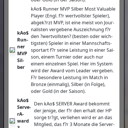
kAo$ Run­ner MVP Sil­ber Most Valuable
Play­er (Engl. f?r wert­volls­ter Spie­ler),
abgek?rzt MVP, ist eine meist von Jour­
na­lis­ten ver­ge­be­ne Aus­zeich­nung f?r
kAo$
den ?wert­volls­ten? (bes­ten oder wich­
Run­
tigs­ten) Spie­ler in einer Mann­schafts­
ner
sport­art f?r sei­ne Leis­tung in einer Sai­
MVP
son, einem Tur­nier oder auch nur
Sil­
einem ein­zel­nen Spiel. Hier im Sys­tem
ber
wird der Award vom Lea­der ver­ge­ben.
F?r beson­de­re Leis­tung im Match in
Bron­ze (ein­ma­lig), Sil­ber (in Fol­ge),
oder Gold (in der Sai­son).
kAo$
Den kAo$ SERVER Award bekommt
Ser­ve­
der jeni­ge, der f?r den erhalt der HP
rA­
sor­ge tr?gt, ver­lie­hen wird er an das
ward
Mit­glied, das f?r 3 Mona­te die Ser­ver­
3