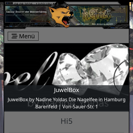
08.08.2026 - 13:03 Uhr
Menü
Previous
Next
JuwelBox
Juwel­Box by Nadi­ne Yol­das Die Nagel­fee in Ham­burg
Baren­feld | Von-Sau­er-Str. 1
Hi5