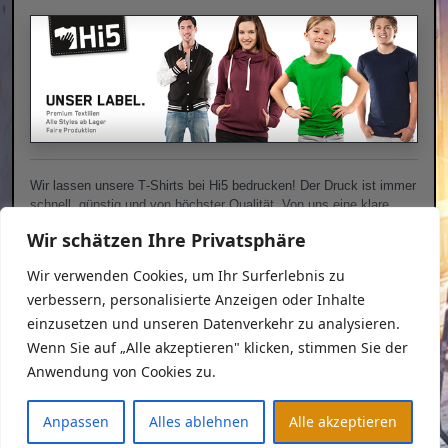
Wir las­sen unse­re T‑Shirts bei Hi5 bedru­cken! Der Druck ist immer
schnell, güns­tig und von höchs­ter Qua­li­tät. Von uns eine kla­re
Emp­feh­lung, Shirts bei www.hi5-textildruck.de bedru­cken las­sen
Wir schätzen Ihre Privatsphäre
Wir verwenden Cookies, um Ihr Surferlebnis zu
verbessern, personalisierte Anzeigen oder Inhalte
Datenschutzerklärung
einzusetzen und unseren Datenverkehr zu analysieren.
Impressum
Wenn Sie auf „Alle akzeptieren" klicken, stimmen Sie der
Anwendung von Cookies zu.
Copyright © 2026
Anpassen
Alles ablehnen
Alle akzeptieren
kAo$
-
k
aotische
A
mateure
o
hne
$
chiesserfahrung