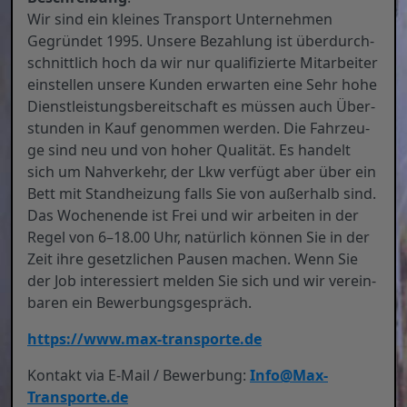
Wir sind ein klei­nes Trans­port Unter­neh­men
Gegrün­det 1995. Unse­re Bezah­lung ist über­durch­
schnitt­lich hoch da wir nur qua­li­fi­zier­te Mit­ar­bei­ter
ein­stel­len unse­re Kun­den erwar­ten eine Sehr hohe
Dienst­leis­tungs­be­reit­schaft es müs­sen auch Über­
stun­den in Kauf genom­men wer­den. Die Fahr­zeu­
ge sind neu und von hoher Qua­li­tät. Es han­delt
sich um Nah­ver­kehr, der Lkw ver­fügt aber über ein
Bett mit Stand­hei­zung falls Sie von außer­halb sind.
Das Wochen­en­de ist Frei und wir arbei­ten in der
Regel von 6–18.00 Uhr, natür­lich kön­nen Sie in der
Zeit ihre gesetz­li­chen Pau­sen machen. Wenn Sie
der Job inter­es­siert mel­den Sie sich und wir ver­ein­
ba­ren ein Bewer­bungs­ge­spräch.
https://www.max-transporte.de
Kon­takt via E‑Mail / Bewer­bung:
Info@Max-
Transporte.de