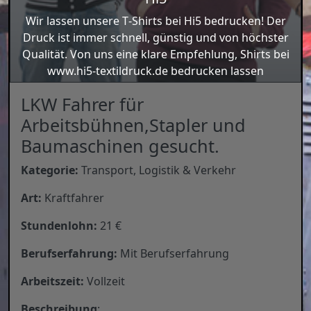
Wir las­sen unse­re T‑Shirts bei Hi5 bedru­cken! Der
Druck ist immer schnell, güns­tig und von höchs­ter
Qua­li­tät. Von uns eine kla­re Emp­feh­lung, Shirts bei
www.hi5-textildruck.de bedru­cken las­sen
LKW Fahrer für
Arbeitsbühnen,Stapler und
Baumaschinen gesucht.
Kate­go­rie:
Trans­port, Logis­tik & Ver­kehr
Art:
Kraft­fah­rer
Stun­den­lohn:
21 €
Berufs­er­fah­rung:
Mit Berufs­er­fah­rung
Arbeits­zeit:
Voll­zeit
Beschrei­bung
: